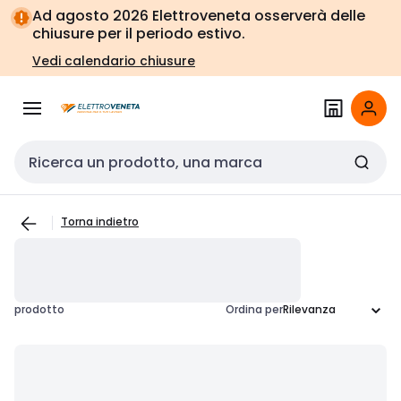
Vai alla
Vai
Ad agosto 2026 Elettroveneta osserverà delle
navigazione
alla
chiusure per il periodo estivo.
pagina
Vedi calendario chiusure
Cerca input
Torna indietro
prodotto
Ordina per