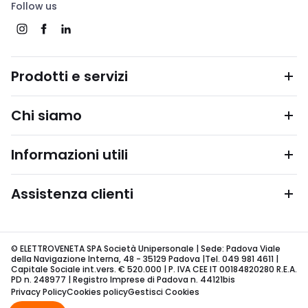
Follow us
Prodotti e servizi
Chi siamo
Informazioni utili
Assistenza clienti
© ELETTROVENETA SPA Società Unipersonale | Sede: Padova Viale
della Navigazione Interna, 48 - 35129 Padova |Tel. 049 981 4611 |
Capitale Sociale int.vers. € 520.000 | P. IVA CEE IT 00184820280 R.E.A.
PD n. 248977 | Registro Imprese di Padova n. 44121bis
Privacy Policy
Cookies policy
Gestisci Cookies