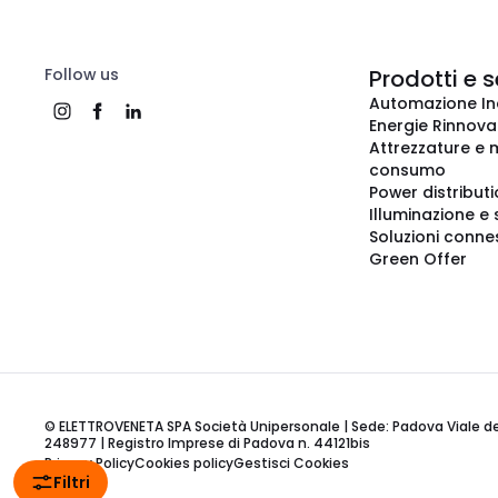
Follow us
Prodotti e s
Automazione In
Energie Rinnovab
Attrezzature e m
consumo
Power distribut
Illuminazione e 
Soluzioni conne
Green Offer
© ELETTROVENETA SPA Società Unipersonale | Sede: Padova Viale della
248977 | Registro Imprese di Padova n. 44121bis
Privacy Policy
Cookies policy
Gestisci Cookies
Filtri