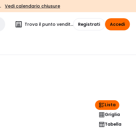
.
Vedi calendario chiusure
Trova il punto vendita
Registrati
Accedi
Lista
Griglia
Tabella