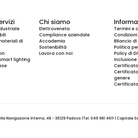
ervizi
Chi siamo
Informaz
dustriale
Elettroveneta
Termini e 
ili
Compliance aziendale
Condizioni
ateriali di
Accademia
Bilancio di
Sostenibilità
Politica pe
ion
Lavora con noi
Policy di D
smart lighting
Inclusione 
sse
Certificato
Certificato
genere
Certificat
 Navigazione Interna, 48 - 35129 Padova |Tel. 049 981 4611 | Capitale Soci