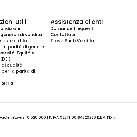
ioni utili
Assistenza clienti
condizioni
Domande frequenti
 generali di vendita
Contattaci
 sostenibilità
Trova Punti Vendita
r la parità di genere
iversità, Equità e
(DEI)
 di qualità
 per la parità di
o GEEIS
ale int.vers. € 520.000 | P. IVA CEE IT 00184820280 R.E.A. PD n.