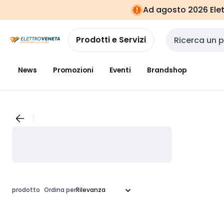
Vai alla
Vai
Ad agosto 2026 Elett
navigazione
alla
pagina
Prodotti e Servizi
Cerca input
News
Promozioni
Eventi
Brandshop
prodotto
Ordina per