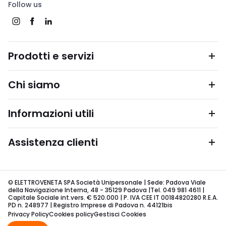
Follow us
Prodotti e servizi
Chi siamo
Informazioni utili
Assistenza clienti
© ELETTROVENETA SPA Società Unipersonale | Sede: Padova Viale
della Navigazione Interna, 48 - 35129 Padova |Tel. 049 981 4611 |
Capitale Sociale int.vers. € 520.000 | P. IVA CEE IT 00184820280 R.E.A.
PD n. 248977 | Registro Imprese di Padova n. 44121bis
Privacy Policy
Cookies policy
Gestisci Cookies