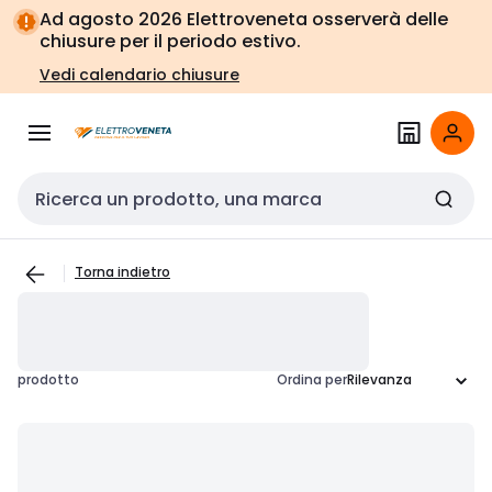
Vai alla
Vai
Ad agosto 2026 Elettroveneta osserverà delle
navigazione
alla
chiusure per il periodo estivo.
pagina
Vedi calendario chiusure
Cerca input
Torna indietro
prodotto
Ordina per