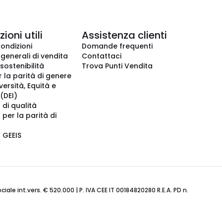
ioni utili
Assistenza clienti
condizioni
Domande frequenti
 generali di vendita
Contattaci
 sostenibilità
Trova Punti Vendita
r la parità di genere
iversità, Equità e
(DEI)
 di qualità
 per la parità di
o GEEIS
ale int.vers. € 520.000 | P. IVA CEE IT 00184820280 R.E.A. PD n.