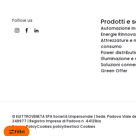
Follow us
Prodotti e s
Automazione In
Energie Rinnovab
Attrezzature e m
consumo
Power distribut
Illuminazione e 
Soluzioni conne
Green Offer
© ELETTROVENETA SPA Società Unipersonale | Sede: Padova Viale della
248977 | Registro Imprese di Padova n. 44121bis
Privacy Policy
Cookies policy
Gestisci Cookies
Filtri