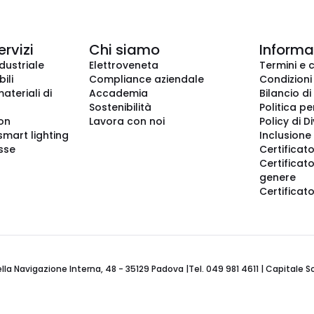
ervizi
Chi siamo
Informaz
dustriale
Elettroveneta
Termini e 
ili
Compliance aziendale
Condizioni
ateriali di
Accademia
Bilancio di
Sostenibilità
Politica pe
ion
Lavora con noi
Policy di D
smart lighting
Inclusione 
sse
Certificato
Certificato
genere
Certificat
 Navigazione Interna, 48 - 35129 Padova |Tel. 049 981 4611 | Capitale Soci