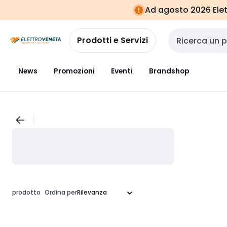
Vai alla
Vai
Ad agosto 2026 Elett
navigazione
alla
pagina
Prodotti e Servizi
Cerca input
News
Promozioni
Eventi
Brandshop
prodotto
Ordina per