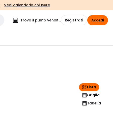
.
Vedi calendario chiusure
Trova il punto vendita
Registrati
Accedi
Lista
Griglia
Tabella