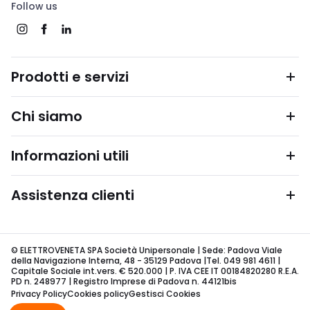
Follow us
Prodotti e servizi
Chi siamo
Informazioni utili
Assistenza clienti
© ELETTROVENETA SPA Società Unipersonale | Sede: Padova Viale
della Navigazione Interna, 48 - 35129 Padova |Tel. 049 981 4611 |
Capitale Sociale int.vers. € 520.000 | P. IVA CEE IT 00184820280 R.E.A.
PD n. 248977 | Registro Imprese di Padova n. 44121bis
Privacy Policy
Cookies policy
Gestisci Cookies