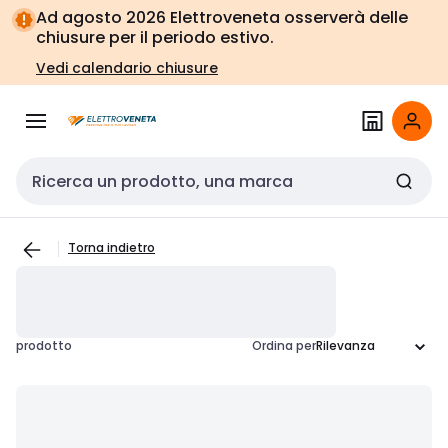
Vai alla
Vai
Ad agosto 2026 Elettroveneta osserverà delle
navigazione
alla
chiusure per il periodo estivo.
pagina
Vedi calendario chiusure
Cerca input
Torna indietro
prodotto
Ordina per