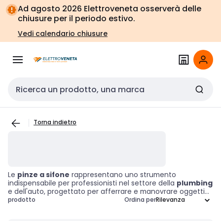
Vai alla
Vai
Ad agosto 2026 Elettroveneta osserverà delle
navigazione
alla
chiusure per il periodo estivo.
pagina
Vedi calendario chiusure
Cerca input
Torna indietro
Le
pinze a sifone
rappresentano uno strumento
indispensabile per professionisti nel settore della
plumbing
e dell'auto, progettato per afferrare e manovrare oggetti
con precisione. Grazie alle ganasce regolabili, queste pinze
prodotto
Ordina per
offrono una presa sicura su tubi e raccordi di diverse
dimensioni, rendendole fondamentali per operazioni che