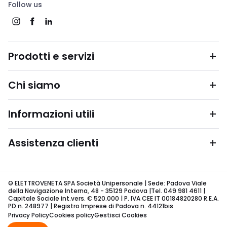
Follow us
Prodotti e servizi
Chi siamo
Informazioni utili
Assistenza clienti
© ELETTROVENETA SPA Società Unipersonale | Sede: Padova Viale
della Navigazione Interna, 48 - 35129 Padova |Tel. 049 981 4611 |
Capitale Sociale int.vers. € 520.000 | P. IVA CEE IT 00184820280 R.E.A.
PD n. 248977 | Registro Imprese di Padova n. 44121bis
Privacy Policy
Cookies policy
Gestisci Cookies