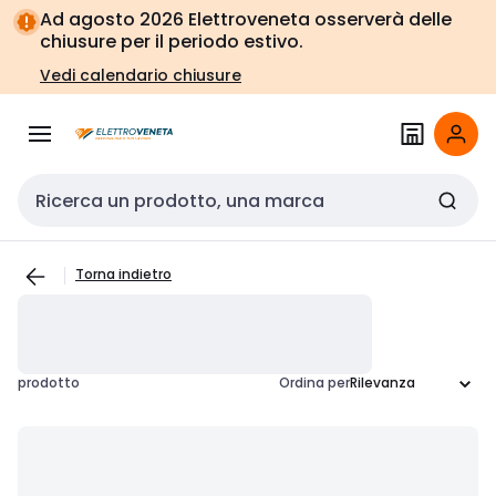
Vai alla
Vai
Ad agosto 2026 Elettroveneta osserverà delle
navigazione
alla
chiusure per il periodo estivo.
pagina
Vedi calendario chiusure
Cerca input
Torna indietro
prodotto
Ordina per