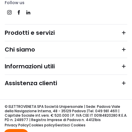
Follow us
Prodotti e servizi
Chi siamo
Informazioni utili
Assistenza clienti
© ELETTROVENETA SPA Società Unipersonale | Sede: Padova Viale
della Navigazione Interna, 48 - 35129 Padova |Tel. 049 981 4611 |
Capitale Sociale int.vers. € 520.000 | P. IVA CEE IT 00184820280 R.E.A.
PD n. 248977 | Registro Imprese di Padova n. 44121bis
Privacy Policy
Cookies policy
Gestisci Cookies