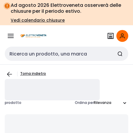
Vai alla
Vai
Ad agosto 2026 Elettroveneta osserverà delle
navigazione
alla
chiusure per il periodo estivo.
pagina
Vedi calendario chiusure
Cerca input
Torna indietro
prodotto
Ordina per