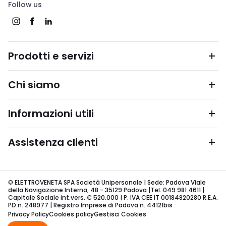
Follow us
Prodotti e servizi
Chi siamo
Informazioni utili
Assistenza clienti
© ELETTROVENETA SPA Società Unipersonale | Sede: Padova Viale
della Navigazione Interna, 48 - 35129 Padova |Tel. 049 981 4611 |
Capitale Sociale int.vers. € 520.000 | P. IVA CEE IT 00184820280 R.E.A.
PD n. 248977 | Registro Imprese di Padova n. 44121bis
Privacy Policy
Cookies policy
Gestisci Cookies