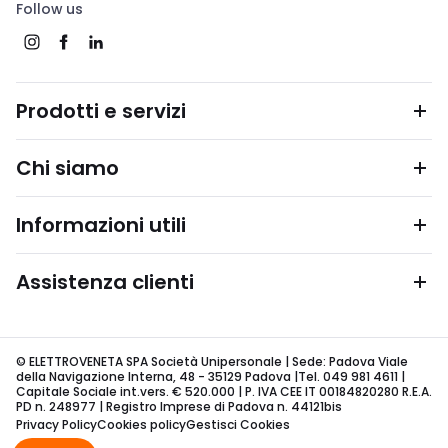
Follow us
Prodotti e servizi
Chi siamo
Informazioni utili
Assistenza clienti
© ELETTROVENETA SPA Società Unipersonale | Sede: Padova Viale
della Navigazione Interna, 48 - 35129 Padova |Tel. 049 981 4611 |
Capitale Sociale int.vers. € 520.000 | P. IVA CEE IT 00184820280 R.E.A.
PD n. 248977 | Registro Imprese di Padova n. 44121bis
Privacy Policy
Cookies policy
Gestisci Cookies