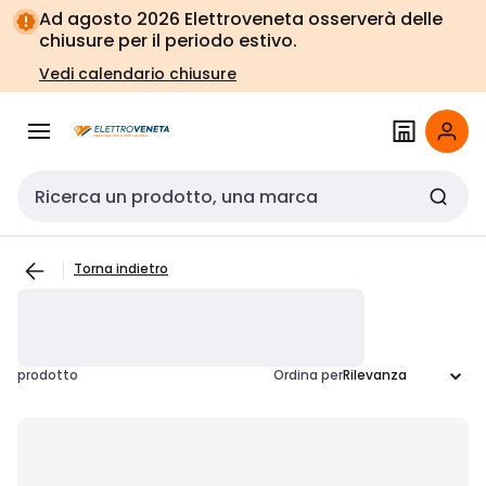
Vai alla
Vai
Ad agosto 2026 Elettroveneta osserverà delle
navigazione
alla
chiusure per il periodo estivo.
pagina
Vedi calendario chiusure
Cerca input
Torna indietro
prodotto
Ordina per