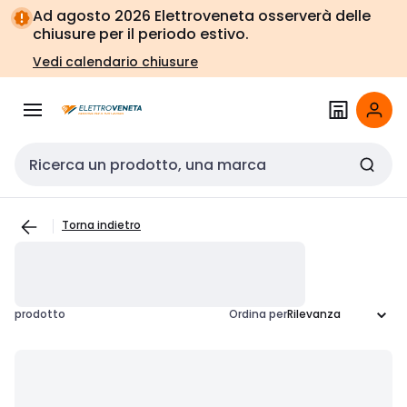
Vai alla
Vai
Ad agosto 2026 Elettroveneta osserverà delle
navigazione
alla
chiusure per il periodo estivo.
pagina
Vedi calendario chiusure
Cerca input
Torna indietro
prodotto
Ordina per