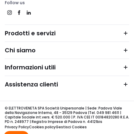
Follow us
Prodotti e servizi
Chi siamo
Informazioni utili
Assistenza clienti
© ELETTROVENETA SPA Società Unipersonale | Sede: Padova Viale
della Navigazione Interna, 48 - 35129 Padova |Tel. 049 981 4611 |
Capitale Sociale int.vers. € 520.000 | P. IVA CEE IT 00184820280 R.E.A.
PD n. 248977 | Registro Imprese di Padova n. 44121bis
Privacy Policy
Cookies policy
Gestisci Cookies