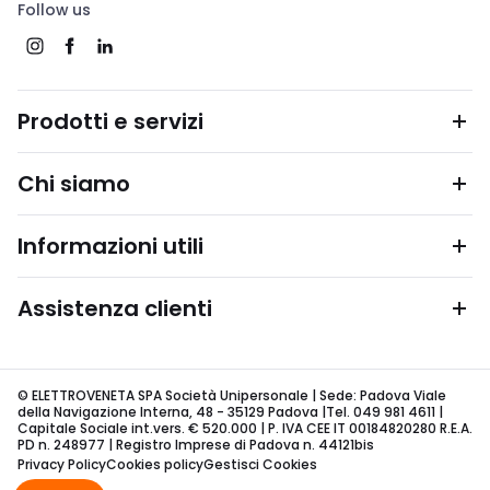
Follow us
Prodotti e servizi
Chi siamo
Informazioni utili
Assistenza clienti
© ELETTROVENETA SPA Società Unipersonale | Sede: Padova Viale
della Navigazione Interna, 48 - 35129 Padova |Tel. 049 981 4611 |
Capitale Sociale int.vers. € 520.000 | P. IVA CEE IT 00184820280 R.E.A.
PD n. 248977 | Registro Imprese di Padova n. 44121bis
Privacy Policy
Cookies policy
Gestisci Cookies