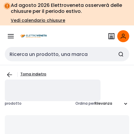
Vai alla
Vai
Ad agosto 2026 Elettroveneta osserverà delle
navigazione
alla
chiusure per il periodo estivo.
pagina
Vedi calendario chiusure
Cerca input
Torna indietro
prodotto
Ordina per