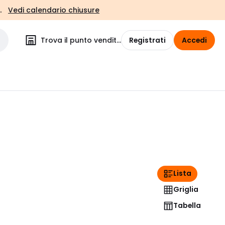
.
Vedi calendario chiusure
Trova il punto vendita
Registrati
Accedi
Lista
Griglia
Tabella