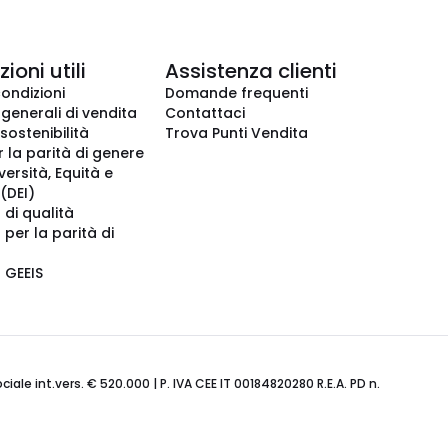
ioni utili
Assistenza clienti
condizioni
Domande frequenti
 generali di vendita
Contattaci
 sostenibilità
Trova Punti Vendita
r la parità di genere
iversità, Equità e
(DEI)
 di qualità
 per la parità di
o GEEIS
ale int.vers. € 520.000 | P. IVA CEE IT 00184820280 R.E.A. PD n.