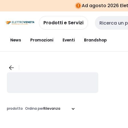
Vai alla
Vai
Ad agosto 2026 Elett
navigazione
alla
pagina
Prodotti e Servizi
Cerca input
News
Promozioni
Eventi
Brandshop
prodotto
Ordina per