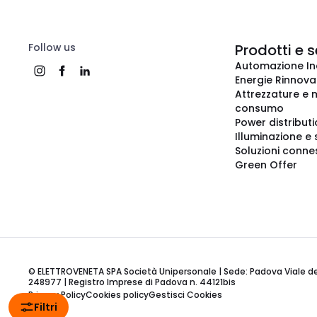
Follow us
Prodotti e s
Automazione In
Energie Rinnovab
Attrezzature e m
consumo
Power distribut
Illuminazione e 
Soluzioni conne
Green Offer
© ELETTROVENETA SPA Società Unipersonale | Sede: Padova Viale della
248977 | Registro Imprese di Padova n. 44121bis
Privacy Policy
Cookies policy
Gestisci Cookies
Filtri