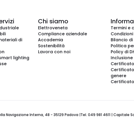
ervizi
Chi siamo
Informaz
dustriale
Elettroveneta
Termini e 
ili
Compliance aziendale
Condizioni
ateriali di
Accademia
Bilancio di
Sostenibilità
Politica pe
ion
Lavora con noi
Policy di D
smart lighting
Inclusione 
sse
Certificato
Certificato
genere
Certificat
 Navigazione Interna, 48 - 35129 Padova |Tel. 049 981 4611 | Capitale Soci