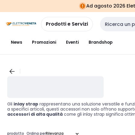
Vai alla
Vai
Ad agosto 2026 Elett
navigazione
alla
pagina
Prodotti e Servizi
Cerca input
News
Promozioni
Eventi
Brandshop
Gli
inlay strap
rappresentano una soluzione versatile e funzio
a specifici articoli, questi accessori non solo offrono suppor
accessori di alta qualità
come gli inlay strap significa ottimi
prodotto
Ordina per