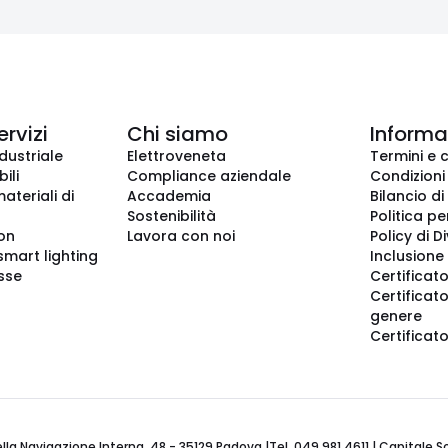
ervizi
Chi siamo
Informaz
dustriale
Elettroveneta
Termini e 
ili
Compliance aziendale
Condizioni
ateriali di
Accademia
Bilancio di
Sostenibilità
Politica pe
ion
Lavora con noi
Policy di D
smart lighting
Inclusione 
sse
Certificato
Certificato
genere
Certificat
 Navigazione Interna, 48 - 35129 Padova |Tel. 049 981 4611 | Capitale Soci