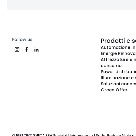
Follow us
Prodotti e s
Automazione In
Energie Rinnovab
Attrezzature e m
consumo
Power distribut
Illuminazione e 
Soluzioni conne
Green Offer
© ELETTROVENETA SPA Società Unipersonale | Sede: Padova Viale della