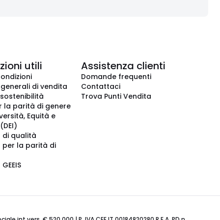
ioni utili
Assistenza clienti
condizioni
Domande frequenti
 generali di vendita
Contattaci
 sostenibilità
Trova Punti Vendita
r la parità di genere
iversità, Equità e
(DEI)
 di qualità
 per la parità di
o GEEIS
ale int.vers. € 520.000 | P. IVA CEE IT 00184820280 R.E.A. PD n.