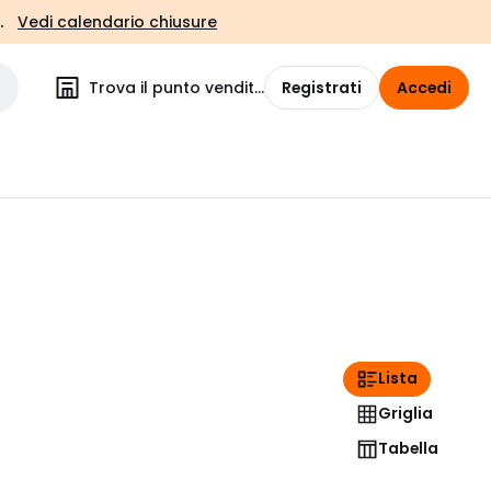
.
Vedi calendario chiusure
Trova il punto vendita
Registrati
Accedi
Lista
Griglia
Tabella