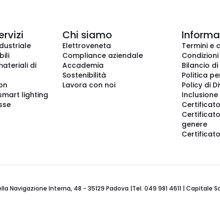
ervizi
Chi siamo
Informaz
dustriale
Elettroveneta
Termini e 
ili
Compliance aziendale
Condizioni
ateriali di
Accademia
Bilancio di
Sostenibilità
Politica pe
ion
Lavora con noi
Policy di D
smart lighting
Inclusione 
sse
Certificato
Certificato
genere
Certificat
 Navigazione Interna, 48 - 35129 Padova |Tel. 049 981 4611 | Capitale Soci