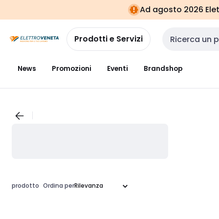
Vai alla
Vai
Ad agosto 2026 Elett
navigazione
alla
pagina
Prodotti e Servizi
Cerca input
News
Promozioni
Eventi
Brandshop
prodotto
Ordina per