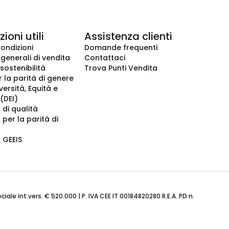
ioni utili
Assistenza clienti
condizioni
Domande frequenti
 generali di vendita
Contattaci
 sostenibilità
Trova Punti Vendita
r la parità di genere
iversità, Equità e
(DEI)
 di qualità
 per la parità di
o GEEIS
ale int.vers. € 520.000 | P. IVA CEE IT 00184820280 R.E.A. PD n.