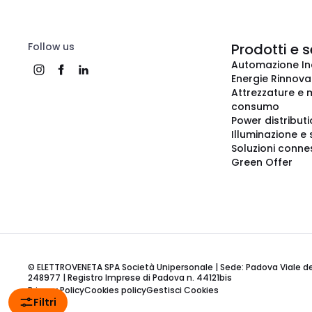
Follow us
Prodotti e s
Automazione In
Energie Rinnovab
Attrezzature e m
consumo
Power distribut
Illuminazione e 
Soluzioni conne
Green Offer
© ELETTROVENETA SPA Società Unipersonale | Sede: Padova Viale della
248977 | Registro Imprese di Padova n. 44121bis
Privacy Policy
Cookies policy
Gestisci Cookies
Filtri