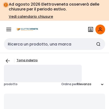
Vai alla
Vai
Ad agosto 2026 Elettroveneta osserverà delle
navigazione
alla
chiusure per il periodo estivo.
pagina
Vedi calendario chiusure
Cerca input
Torna indietro
prodotto
Ordina per