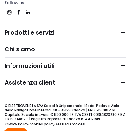
Follow us
Prodotti e servizi
Chi siamo
Informazioni utili
Assistenza clienti
© ELETTROVENETA SPA Società Unipersonale | Sede: Padova Viale
della Navigazione Interna, 48 - 35129 Padova |Tel. 049 981 4611 |
Capitale Sociale int.vers. € 520.000 | P. IVA CEE IT 00184820280 R.E.A.
PD n. 248977 | Registro Imprese di Padova n. 44121bis
Privacy Policy
Cookies policy
Gestisci Cookies