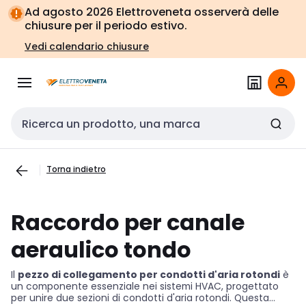
Vai alla
Vai
Ad agosto 2026 Elettroveneta osserverà delle
navigazione
alla
chiusure per il periodo estivo.
pagina
Vedi calendario chiusure
Cerca input
Torna indietro
Raccordo per canale
aeraulico tondo
Il
pezzo di collegamento per condotti d'aria rotondi
è
un componente essenziale nei sistemi HVAC, progettato
per unire due sezioni di condotti d'aria rotondi. Questa