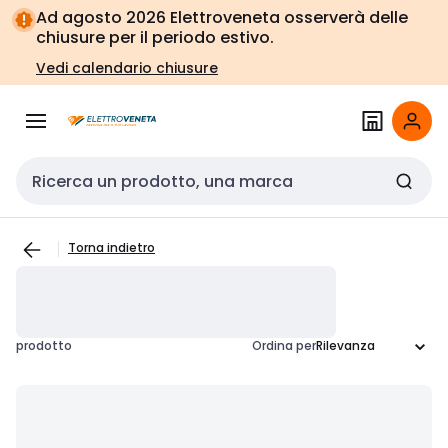
Vai alla
Vai
Ad agosto 2026 Elettroveneta osserverà delle
navigazione
alla
chiusure per il periodo estivo.
pagina
Vedi calendario chiusure
Cerca input
Torna indietro
prodotto
Ordina per