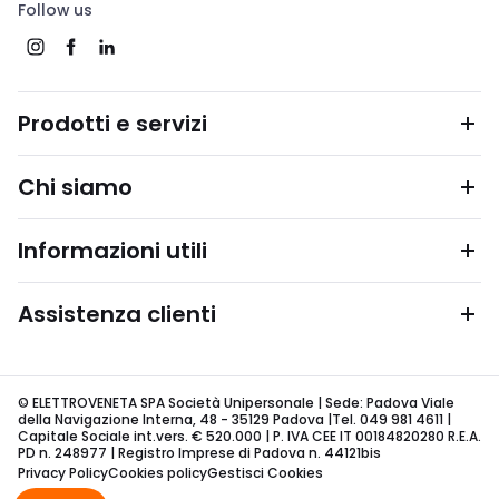
Follow us
Prodotti e servizi
Chi siamo
Informazioni utili
Assistenza clienti
© ELETTROVENETA SPA Società Unipersonale | Sede: Padova Viale
della Navigazione Interna, 48 - 35129 Padova |Tel. 049 981 4611 |
Capitale Sociale int.vers. € 520.000 | P. IVA CEE IT 00184820280 R.E.A.
PD n. 248977 | Registro Imprese di Padova n. 44121bis
Privacy Policy
Cookies policy
Gestisci Cookies