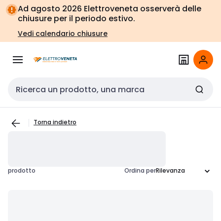
Vai alla
Vai
Ad agosto 2026 Elettroveneta osserverà delle
navigazione
alla
chiusure per il periodo estivo.
pagina
Vedi calendario chiusure
Cerca input
Torna indietro
prodotto
Ordina per