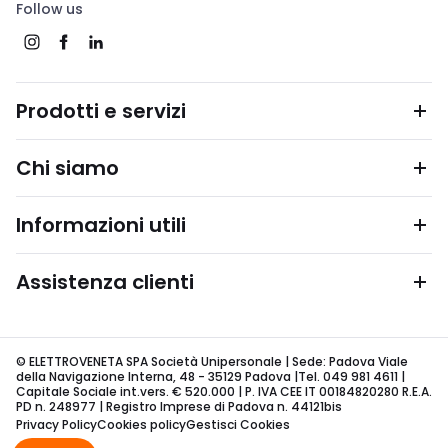
Follow us
Prodotti e servizi
Chi siamo
Informazioni utili
Assistenza clienti
© ELETTROVENETA SPA Società Unipersonale | Sede: Padova Viale
della Navigazione Interna, 48 - 35129 Padova |Tel. 049 981 4611 |
Capitale Sociale int.vers. € 520.000 | P. IVA CEE IT 00184820280 R.E.A.
PD n. 248977 | Registro Imprese di Padova n. 44121bis
Privacy Policy
Cookies policy
Gestisci Cookies