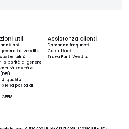
ioni utili
Assistenza clienti
condizioni
Domande frequenti
 generali di vendita
Contattaci
 sostenibilità
Trova Punti Vendita
r la parità di genere
iversità, Equità e
(DEI)
 di qualità
 per la parità di
o GEEIS
ale int.vers. € 520.000 | P. IVA CEE IT 00184820280 R.E.A. PD n.