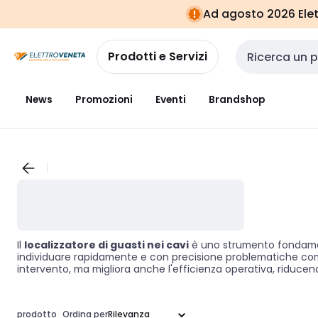
Vai alla
Vai
Ad agosto 2026 Elett
navigazione
alla
pagina
Prodotti e Servizi
Cerca input
News
Promozioni
Eventi
Brandshop
Il
localizzatore di guasti nei cavi
è uno strumento fondamenta
individuare rapidamente e con precisione problematiche come ro
intervento, ma migliora anche l'efficienza operativa, riducen
prodotto
Ordina per