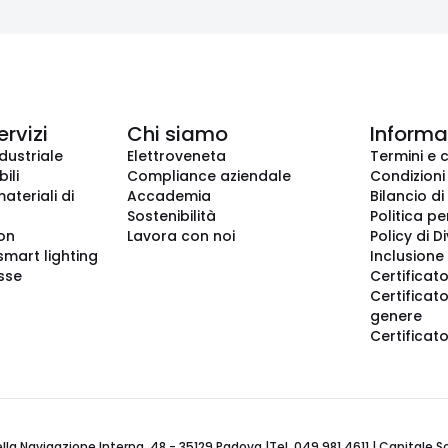
ervizi
Chi siamo
Informaz
dustriale
Elettroveneta
Termini e 
ili
Compliance aziendale
Condizioni
ateriali di
Accademia
Bilancio di
Sostenibilità
Politica pe
ion
Lavora con noi
Policy di D
smart lighting
Inclusione 
sse
Certificato
Certificato
genere
Certificat
 Navigazione Interna, 48 - 35129 Padova |Tel. 049 981 4611 | Capitale Soci