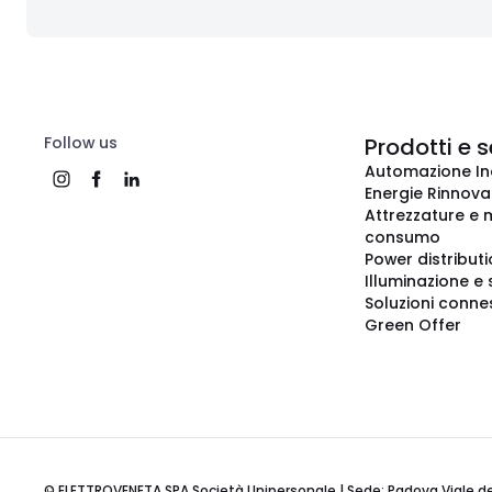
Follow us
Prodotti e s
Automazione In
Energie Rinnovab
Attrezzature e m
consumo
Power distribut
Illuminazione e 
Soluzioni conne
Green Offer
© ELETTROVENETA SPA Società Unipersonale | Sede: Padova Viale della