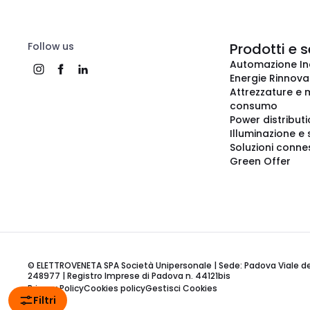
Follow us
Prodotti e s
Automazione In
Energie Rinnovab
Attrezzature e m
consumo
Power distribut
Illuminazione e 
Soluzioni conne
Green Offer
© ELETTROVENETA SPA Società Unipersonale | Sede: Padova Viale della
248977 | Registro Imprese di Padova n. 44121bis
Privacy Policy
Cookies policy
Gestisci Cookies
Filtri