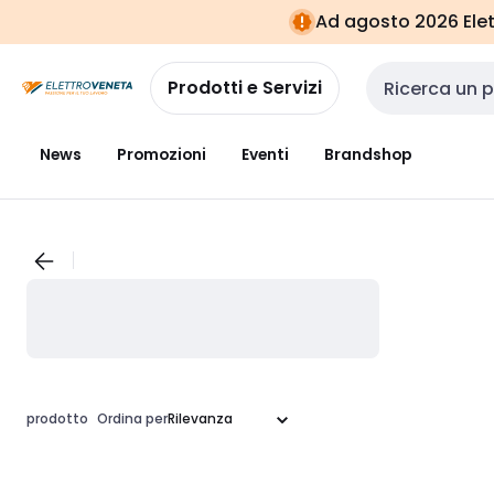
Vai alla
Vai
Ad agosto 2026 Elett
navigazione
alla
pagina
Prodotti e Servizi
Cerca input
News
Promozioni
Eventi
Brandshop
prodotto
Ordina per