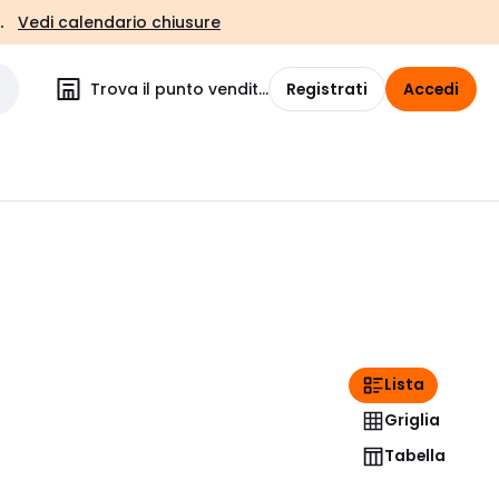
.
Vedi calendario chiusure
Trova il punto vendita
Registrati
Accedi
Lista
Griglia
Tabella