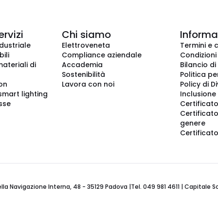
ervizi
Chi siamo
Informaz
dustriale
Elettroveneta
Termini e 
ili
Compliance aziendale
Condizioni
ateriali di
Accademia
Bilancio di
Sostenibilità
Politica pe
ion
Lavora con noi
Policy di D
smart lighting
Inclusione 
sse
Certificato
Certificato
genere
Certificat
 Navigazione Interna, 48 - 35129 Padova |Tel. 049 981 4611 | Capitale Soci