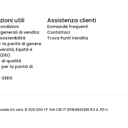
ioni utili
Assistenza clienti
condizioni
Domande frequenti
 generali di vendita
Contattaci
 sostenibilità
Trova Punti Vendita
r la parità di genere
iversità, Equità e
(DEI)
 di qualità
 per la parità di
o GEEIS
ale int.vers. € 520.000 | P. IVA CEE IT 00184820280 R.E.A. PD n.