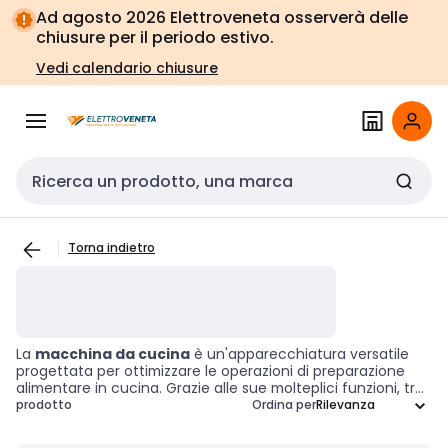
Vai alla
Vai
Ad agosto 2026 Elettroveneta osserverà delle
navigazione
alla
chiusure per il periodo estivo.
pagina
Vedi calendario chiusure
Cerca input
Torna indietro
La
macchina da cucina
è un'apparecchiatura versatile
progettata per ottimizzare le operazioni di preparazione
alimentare in cucina. Grazie alle sue molteplici funzioni, tra
cui mescolare, impastare e montare, si rivela indispensabile
prodotto
Ordina per
per una vasta gamma di applicazioni culinarie. Le macchine
da cucina possono essere dotate di diversi accessori, che