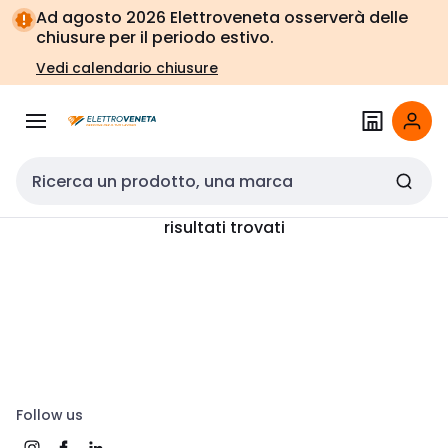
Vai alla
Vai
Ad agosto 2026 Elettroveneta osserverà delle
navigazione
alla
chiusure per il periodo estivo.
pagina
Vedi calendario chiusure
Cerca input
risultati trovati
Follow us