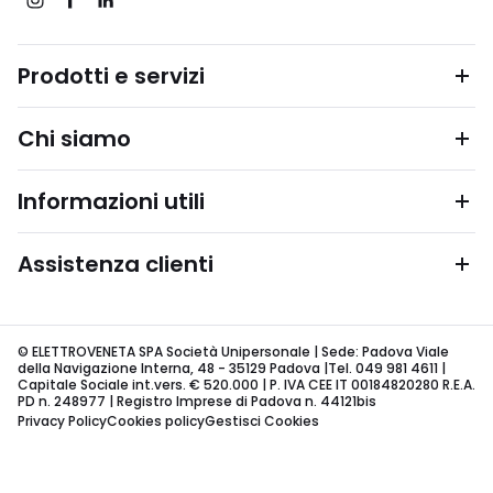
Prodotti e servizi
Chi siamo
Informazioni utili
Assistenza clienti
© ELETTROVENETA SPA Società Unipersonale | Sede: Padova Viale
della Navigazione Interna, 48 - 35129 Padova |Tel. 049 981 4611 |
Capitale Sociale int.vers. € 520.000 | P. IVA CEE IT 00184820280 R.E.A.
PD n. 248977 | Registro Imprese di Padova n. 44121bis
Privacy Policy
Cookies policy
Gestisci Cookies