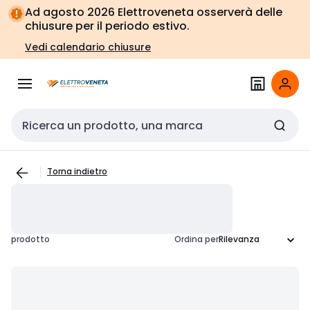
Vai alla
Vai
Ad agosto 2026 Elettroveneta osserverà delle
navigazione
alla
chiusure per il periodo estivo.
pagina
Vedi calendario chiusure
Cerca input
Torna indietro
prodotto
Ordina per