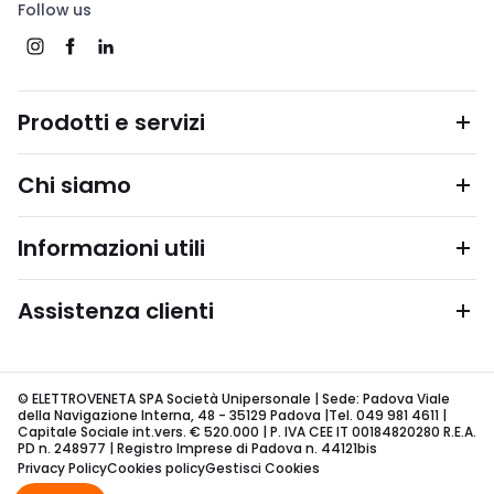
Follow us
Prodotti e servizi
Chi siamo
Informazioni utili
Assistenza clienti
© ELETTROVENETA SPA Società Unipersonale | Sede: Padova Viale
della Navigazione Interna, 48 - 35129 Padova |Tel. 049 981 4611 |
Capitale Sociale int.vers. € 520.000 | P. IVA CEE IT 00184820280 R.E.A.
PD n. 248977 | Registro Imprese di Padova n. 44121bis
Privacy Policy
Cookies policy
Gestisci Cookies