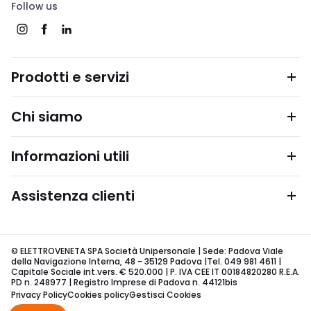
Follow us
Prodotti e servizi
Chi siamo
Informazioni utili
Assistenza clienti
© ELETTROVENETA SPA Società Unipersonale | Sede: Padova Viale
della Navigazione Interna, 48 - 35129 Padova |Tel. 049 981 4611 |
Capitale Sociale int.vers. € 520.000 | P. IVA CEE IT 00184820280 R.E.A.
PD n. 248977 | Registro Imprese di Padova n. 44121bis
Privacy Policy
Cookies policy
Gestisci Cookies