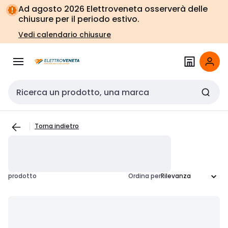
Vai alla
Vai
Ad agosto 2026 Elettroveneta osserverà delle
navigazione
alla
chiusure per il periodo estivo.
pagina
Vedi calendario chiusure
Cerca input
Torna indietro
prodotto
Ordina per