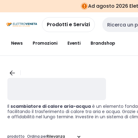
Vai alla
Vai
Ad agosto 2026 Elett
navigazione
alla
pagina
Prodotti e Servizi
Cerca input
News
Promozioni
Eventi
Brandshop
Il
scambiatore di calore aria-acqua
è un elemento fondame
facilitando il trasferimento di calore tra aria e acqua. Graz
e affidabilità nel lungo termine. Investire in un sistema di cl
prodotto
Ordina per