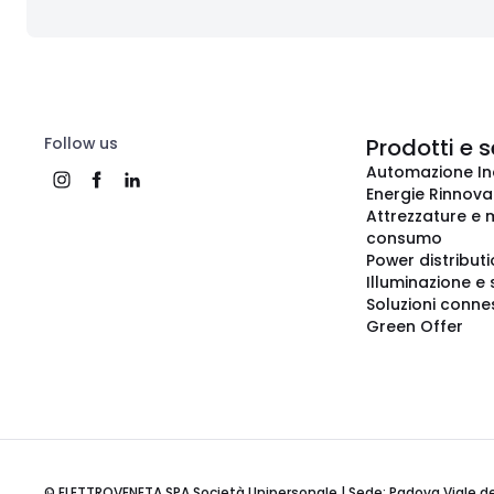
Follow us
Prodotti e s
Automazione In
Energie Rinnovab
Attrezzature e m
consumo
Power distribut
Illuminazione e 
Soluzioni conne
Green Offer
© ELETTROVENETA SPA Società Unipersonale | Sede: Padova Viale della