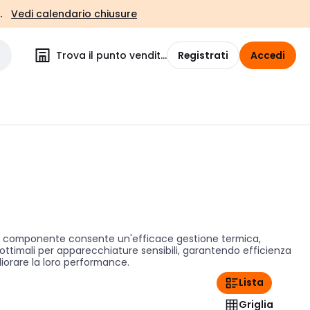
.
Vedi calendario chiusure
Trova il punto vendita
Registrati
Accedi
sto componente consente un'efficace gestione termica,
 ottimali per apparecchiature sensibili, garantendo efficienza
gliorare la loro performance.
Lista
Griglia