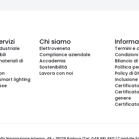
ervizi
Chi siamo
Informaz
dustriale
Elettroveneta
Termini e 
ili
Compliance aziendale
Condizioni
ateriali di
Accademia
Bilancio di
Sostenibilità
Politica pe
ion
Lavora con noi
Policy di D
smart lighting
Inclusione 
sse
Certificato
Certificato
genere
Certificat
 Navigazione Interna, 48 - 35129 Padova |Tel. 049 981 4611 | Capitale Soci