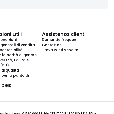
ioni utili
Assistenza clienti
condizioni
Domande frequenti
 generali di vendita
Contattaci
 sostenibilità
Trova Punti Vendita
r la parità di genere
iversità, Equità e
(DEI)
 di qualità
 per la parità di
o GEEIS
ale int.vers. € 520.000 | P. IVA CEE IT 00184820280 R.E.A. PD n.