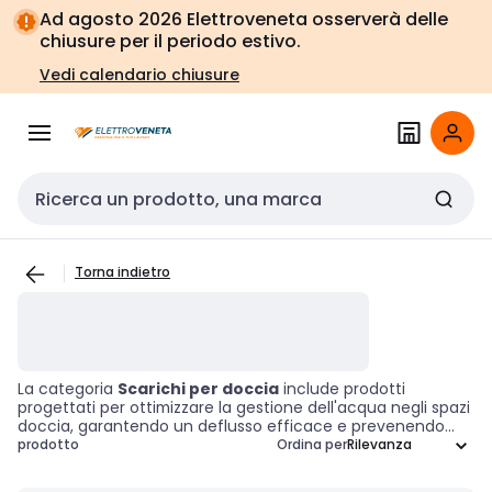
Vai alla
Vai
Ad agosto 2026 Elettroveneta osserverà delle
navigazione
alla
chiusure per il periodo estivo.
pagina
Vedi calendario chiusure
Cerca input
Torna indietro
La categoria
Scarichi per doccia
include prodotti
progettati per ottimizzare la gestione dell'acqua negli spazi
doccia, garantendo un deflusso efficace e prevenendo
l'accumulo di acqua. Questi
accessori tecnici
sono
prodotto
Ordina per
fondamentali per un'installazione efficiente, adattandosi a
vari requisiti di montaggio e preferenze estetiche. Scegliere