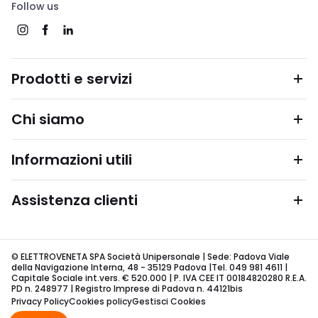
Follow us
Prodotti e servizi
Chi siamo
Informazioni utili
Assistenza clienti
© ELETTROVENETA SPA Società Unipersonale | Sede: Padova Viale
della Navigazione Interna, 48 - 35129 Padova |Tel. 049 981 4611 |
Capitale Sociale int.vers. € 520.000 | P. IVA CEE IT 00184820280 R.E.A.
PD n. 248977 | Registro Imprese di Padova n. 44121bis
Privacy Policy
Cookies policy
Gestisci Cookies