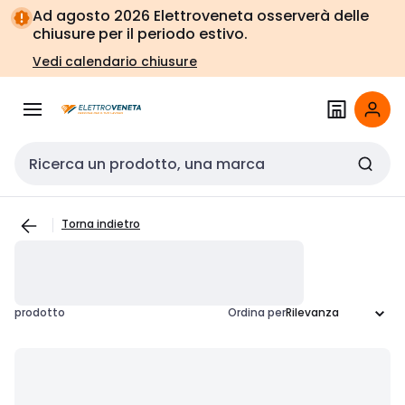
Vai alla
Vai
Ad agosto 2026 Elettroveneta osserverà delle
navigazione
alla
chiusure per il periodo estivo.
pagina
Vedi calendario chiusure
Cerca input
Torna indietro
prodotto
Ordina per