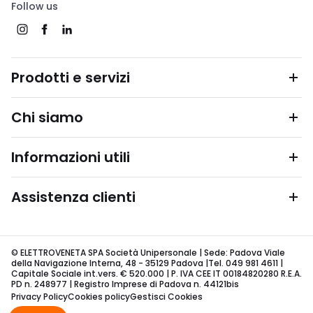
Follow us
Prodotti e servizi
Chi siamo
Informazioni utili
Assistenza clienti
© ELETTROVENETA SPA Società Unipersonale | Sede: Padova Viale
della Navigazione Interna, 48 - 35129 Padova |Tel. 049 981 4611 |
Capitale Sociale int.vers. € 520.000 | P. IVA CEE IT 00184820280 R.E.A.
PD n. 248977 | Registro Imprese di Padova n. 44121bis
Privacy Policy
Cookies policy
Gestisci Cookies