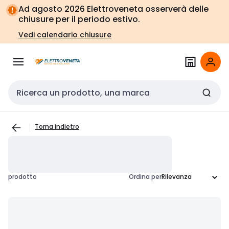
Vai alla
Vai
Ad agosto 2026 Elettroveneta osserverà delle
navigazione
alla
chiusure per il periodo estivo.
pagina
Vedi calendario chiusure
Cerca input
Torna indietro
prodotto
Ordina per