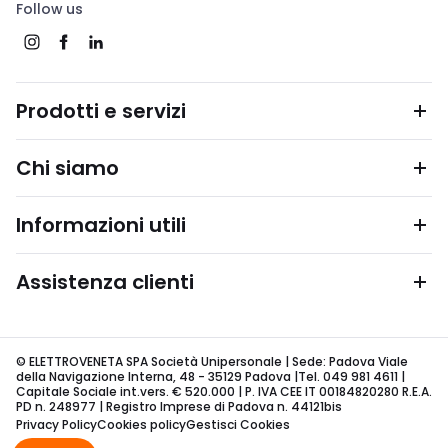
Follow us
Prodotti e servizi
Chi siamo
Informazioni utili
Assistenza clienti
© ELETTROVENETA SPA Società Unipersonale | Sede: Padova Viale
della Navigazione Interna, 48 - 35129 Padova |Tel. 049 981 4611 |
Capitale Sociale int.vers. € 520.000 | P. IVA CEE IT 00184820280 R.E.A.
PD n. 248977 | Registro Imprese di Padova n. 44121bis
Privacy Policy
Cookies policy
Gestisci Cookies