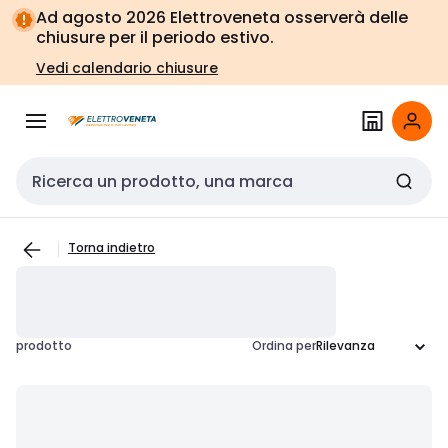
Vai alla
Vai
Ad agosto 2026 Elettroveneta osserverà delle
navigazione
alla
chiusure per il periodo estivo.
pagina
Vedi calendario chiusure
Cerca input
Torna indietro
prodotto
Ordina per