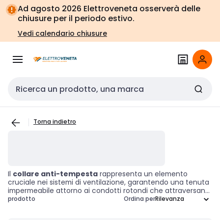
Vai alla
Vai
Ad agosto 2026 Elettroveneta osserverà delle
navigazione
alla
chiusure per il periodo estivo.
pagina
Vedi calendario chiusure
Cerca input
Torna indietro
Il
collare anti-tempesta
rappresenta un elemento
cruciale nei sistemi di ventilazione, garantendo una tenuta
impermeabile attorno ai condotti rotondi che attraversano
tetti o pareti. Questo accessorio è progettato per
prodotto
Ordina per
prevenire l'ingresso di acqua, preservando così l'integrità
del sistema di condotti. Utilizzando un collare di questo tipo,