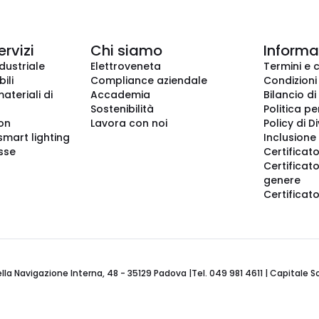
ervizi
Chi siamo
Informaz
dustriale
Elettroveneta
Termini e 
ili
Compliance aziendale
Condizioni
ateriali di
Accademia
Bilancio di
Sostenibilità
Politica pe
ion
Lavora con noi
Policy di D
smart lighting
Inclusione 
sse
Certificato
Certificato
genere
Certificat
 Navigazione Interna, 48 - 35129 Padova |Tel. 049 981 4611 | Capitale Soci