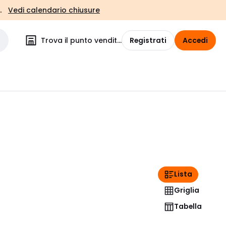
.
Vedi calendario chiusure
Trova il punto vendita
Registrati
Accedi
Lista
Griglia
Tabella