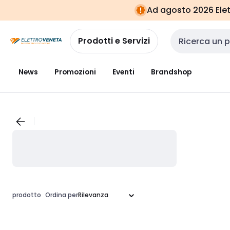
Vai alla
Vai
Ad agosto 2026 Elett
navigazione
alla
pagina
Prodotti e Servizi
Cerca input
News
Promozioni
Eventi
Brandshop
prodotto
Ordina per