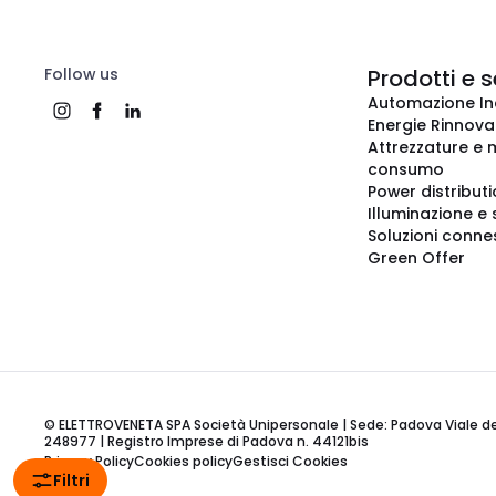
Follow us
Prodotti e s
Automazione In
Energie Rinnovab
Attrezzature e m
consumo
Power distribut
Illuminazione e 
Soluzioni conne
Green Offer
© ELETTROVENETA SPA Società Unipersonale | Sede: Padova Viale della
248977 | Registro Imprese di Padova n. 44121bis
Privacy Policy
Cookies policy
Gestisci Cookies
Filtri