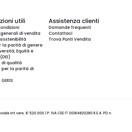
ioni utili
Assistenza clienti
condizioni
Domande frequenti
 generali di vendita
Contattaci
 sostenibilità
Trova Punti Vendita
r la parità di genere
iversità, Equità e
(DEI)
 di qualità
 per la parità di
o GEEIS
ale int.vers. € 520.000 | P. IVA CEE IT 00184820280 R.E.A. PD n.