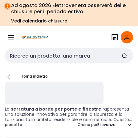
Vai alla
Vai
Ad agosto 2026 Elettroveneta osserverà delle
navigazione
alla
chiusure per il periodo estivo.
pagina
Vedi calendario chiusure
Cerca input
Torna indietro
La
serratura a bordo per porte e finestre
rappresenta
una soluzione innovativa per garantire la sicurezza e la
funzionalità in ambito residenziale e commerciale. Questo
meccanismo di chiusura, progettato per essere montato
prodotto
Ordina per
sulla superficie di porte o finestre, offre un sistema di
protezione efficace che assicura una chiusura sicura e un