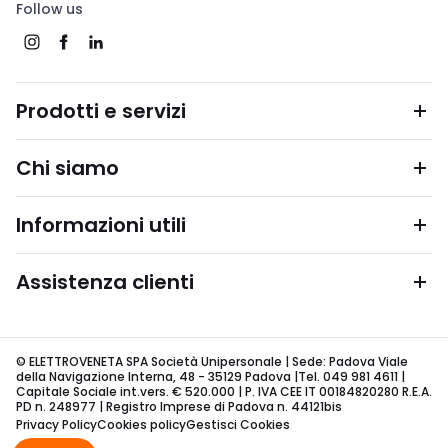
Follow us
Prodotti e servizi
Chi siamo
Informazioni utili
Assistenza clienti
© ELETTROVENETA SPA Società Unipersonale | Sede: Padova Viale
della Navigazione Interna, 48 - 35129 Padova |Tel. 049 981 4611 |
Capitale Sociale int.vers. € 520.000 | P. IVA CEE IT 00184820280 R.E.A.
PD n. 248977 | Registro Imprese di Padova n. 44121bis
Privacy Policy
Cookies policy
Gestisci Cookies