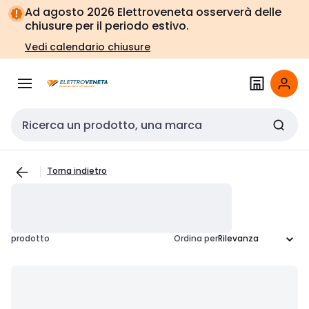
Vai alla
Vai
Ad agosto 2026 Elettroveneta osserverà delle
navigazione
alla
chiusure per il periodo estivo.
pagina
Vedi calendario chiusure
Cerca input
Torna indietro
prodotto
Ordina per