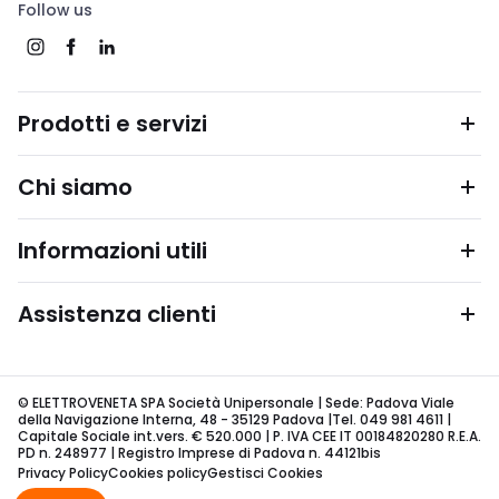
Follow us
Prodotti e servizi
Chi siamo
Informazioni utili
Assistenza clienti
© ELETTROVENETA SPA Società Unipersonale | Sede: Padova Viale
della Navigazione Interna, 48 - 35129 Padova |Tel. 049 981 4611 |
Capitale Sociale int.vers. € 520.000 | P. IVA CEE IT 00184820280 R.E.A.
PD n. 248977 | Registro Imprese di Padova n. 44121bis
Privacy Policy
Cookies policy
Gestisci Cookies