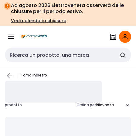
Vai alla
Vai
Ad agosto 2026 Elettroveneta osserverà delle
navigazione
alla
chiusure per il periodo estivo.
pagina
Vedi calendario chiusure
Cerca input
Torna indietro
prodotto
Ordina per