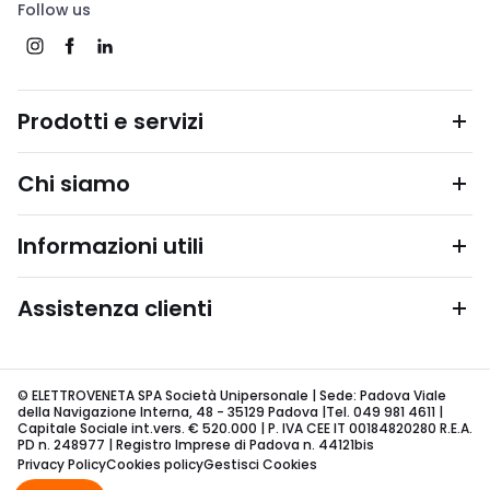
Follow us
Prodotti e servizi
Chi siamo
Informazioni utili
Assistenza clienti
© ELETTROVENETA SPA Società Unipersonale | Sede: Padova Viale
della Navigazione Interna, 48 - 35129 Padova |Tel. 049 981 4611 |
Capitale Sociale int.vers. € 520.000 | P. IVA CEE IT 00184820280 R.E.A.
PD n. 248977 | Registro Imprese di Padova n. 44121bis
Privacy Policy
Cookies policy
Gestisci Cookies