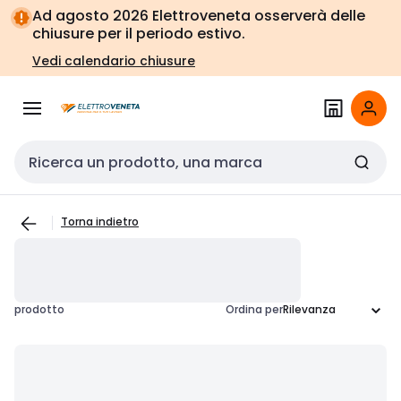
Vai alla
Vai
Ad agosto 2026 Elettroveneta osserverà delle
navigazione
alla
chiusure per il periodo estivo.
pagina
Vedi calendario chiusure
Cerca input
Torna indietro
prodotto
Ordina per