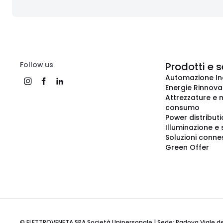
Follow us
Prodotti e s
Automazione In
Energie Rinnovab
Attrezzature e m
consumo
Power distribut
Illuminazione e 
Soluzioni conne
Green Offer
© ELETTROVENETA SPA Società Unipersonale | Sede: Padova Viale della