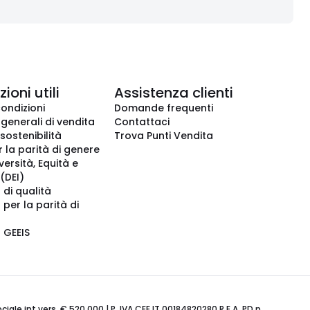
ioni utili
Assistenza clienti
condizioni
Domande frequenti
 generali di vendita
Contattaci
 sostenibilità
Trova Punti Vendita
r la parità di genere
iversità, Equità e
(DEI)
 di qualità
 per la parità di
o GEEIS
ale int.vers. € 520.000 | P. IVA CEE IT 00184820280 R.E.A. PD n.