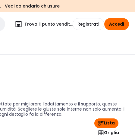
.
Vedi calendario chiusure
Trova il punto vendita
Registrati
Accedi
tate per migliorare l'adattamento e il supporto, queste
umidità. Scegliere le giuste sole interne non solo aumenta il
gni dettaglio fa la differenza.
Lista
Griglia