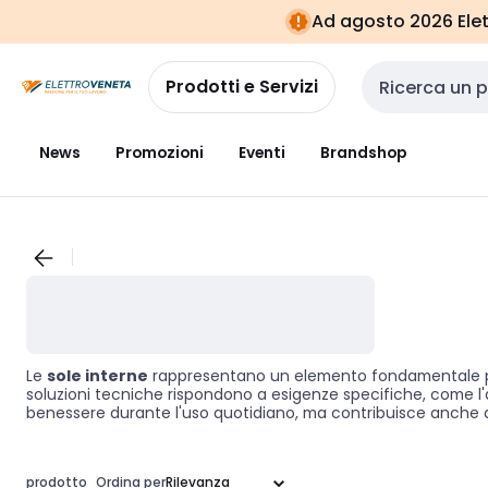
Vai alla
Vai
Ad agosto 2026 Elett
navigazione
alla
pagina
Prodotti e Servizi
Cerca input
News
Promozioni
Eventi
Brandshop
Le
sole interne
rappresentano un elemento fondamentale per 
soluzioni tecniche rispondono a esigenze specifiche, come l'am
benessere durante l'uso quotidiano, ma contribuisce anche a mi
prodotto
Ordina per