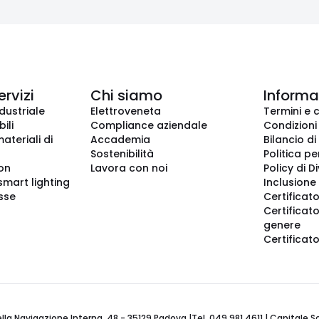
ervizi
Chi siamo
Informaz
dustriale
Elettroveneta
Termini e 
ili
Compliance aziendale
Condizioni
ateriali di
Accademia
Bilancio di
Sostenibilità
Politica pe
ion
Lavora con noi
Policy di D
smart lighting
Inclusione 
sse
Certificato
Certificato
genere
Certificat
 Navigazione Interna, 48 - 35129 Padova |Tel. 049 981 4611 | Capitale Soci