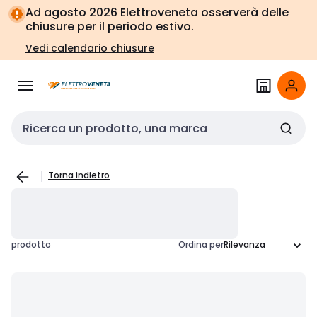
Vai alla
Vai
Ad agosto 2026 Elettroveneta osserverà delle
navigazione
alla
chiusure per il periodo estivo.
pagina
Vedi calendario chiusure
Cerca input
Torna indietro
prodotto
Ordina per