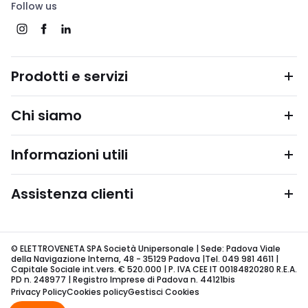
Follow us
Prodotti e servizi
Chi siamo
Informazioni utili
Assistenza clienti
© ELETTROVENETA SPA Società Unipersonale | Sede: Padova Viale
della Navigazione Interna, 48 - 35129 Padova |Tel. 049 981 4611 |
Capitale Sociale int.vers. € 520.000 | P. IVA CEE IT 00184820280 R.E.A.
PD n. 248977 | Registro Imprese di Padova n. 44121bis
Privacy Policy
Cookies policy
Gestisci Cookies