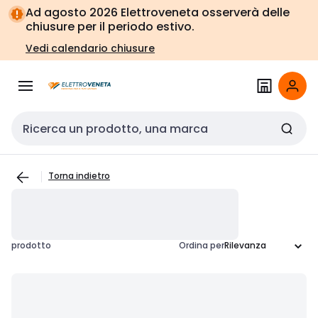
Vai alla
Vai
Ad agosto 2026 Elettroveneta osserverà delle
navigazione
alla
chiusure per il periodo estivo.
pagina
Vedi calendario chiusure
Cerca input
Torna indietro
prodotto
Ordina per