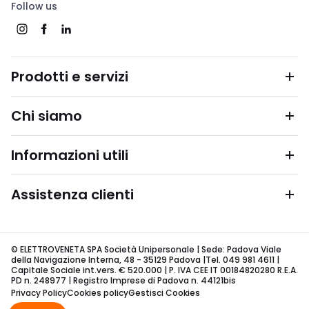
Follow us
Prodotti e servizi
Chi siamo
Informazioni utili
Assistenza clienti
© ELETTROVENETA SPA Società Unipersonale | Sede: Padova Viale
della Navigazione Interna, 48 - 35129 Padova |Tel. 049 981 4611 |
Capitale Sociale int.vers. € 520.000 | P. IVA CEE IT 00184820280 R.E.A.
PD n. 248977 | Registro Imprese di Padova n. 44121bis
Privacy Policy
Cookies policy
Gestisci Cookies