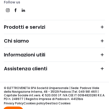
Follow us
Prodotti e servizi
Chi siamo
Informazioni utili
Assistenza clienti
© ELETTROVENETA SPA Società Unipersonale | Sede: Padova Viale
della Navigazione Interna, 48 - 35129 Padova |Tel. 049 981 4611 |
Capitale Sociale int.vers. € 520.000 | P. IVA CEE IT 00184820280 R.E.A.
PD n. 248977 | Registro Imprese di Padova n. 44121bis
Privacy Policy
Cookies policy
Gestisci Cookies