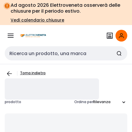
Vai alla
Vai
Ad agosto 2026 Elettroveneta osserverà delle
navigazione
alla
chiusure per il periodo estivo.
pagina
Vedi calendario chiusure
Cerca input
Torna indietro
prodotto
Ordina per