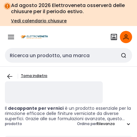
Vai alla
Vai
Ad agosto 2026 Elettroveneta osserverà delle
navigazione
alla
chiusure per il periodo estivo.
pagina
Vedi calendario chiusure
Cerca input
Torna indietro
Il
decappante per vernici
è un prodotto essenziale per la
rimozione efficace delle finiture verniciate da diverse
superfici. Grazie alle sue formulazioni avanzate, questo
strumento consente di dissolvere e sollevare le vernici,
prodotto
Ordina per
facilitando così la pulizia e la preparazione delle superfici
per eventuali lavori di rifinitura. Scegliere il giusto