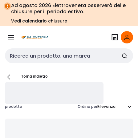
Vai alla
Vai
Ad agosto 2026 Elettroveneta osserverà delle
navigazione
alla
chiusure per il periodo estivo.
pagina
Vedi calendario chiusure
Cerca input
Torna indietro
prodotto
Ordina per