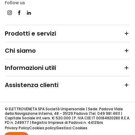
Follow us
Prodotti e servizi
Chi siamo
Informazioni utili
Assistenza clienti
© ELETTROVENETA SPA Società Unipersonale | Sede: Padova Viale
della Navigazione Interna, 48 - 35129 Padova |Tel. 049 981 4611 |
Capitale Sociale int.vers. € 520.000 | P. IVA CEE IT 00184820280 R.E.A.
PD n. 248977 | Registro Imprese di Padova n. 44121bis
Privacy Policy
Cookies policy
Gestisci Cookies