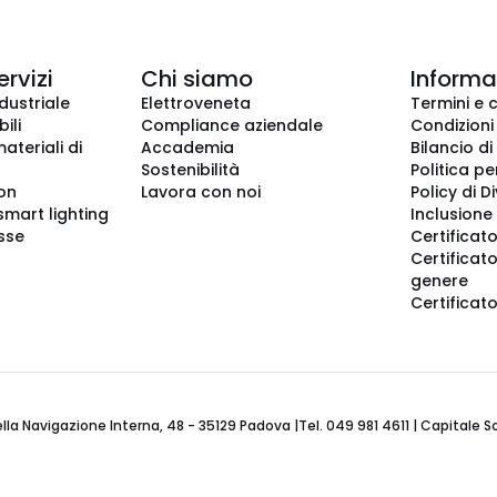
ervizi
Chi siamo
Informaz
dustriale
Elettroveneta
Termini e 
ili
Compliance aziendale
Condizioni
ateriali di
Accademia
Bilancio di
Sostenibilità
Politica pe
ion
Lavora con noi
Policy di D
smart lighting
Inclusione 
sse
Certificato
Certificato
genere
Certificat
 Navigazione Interna, 48 - 35129 Padova |Tel. 049 981 4611 | Capitale Soci