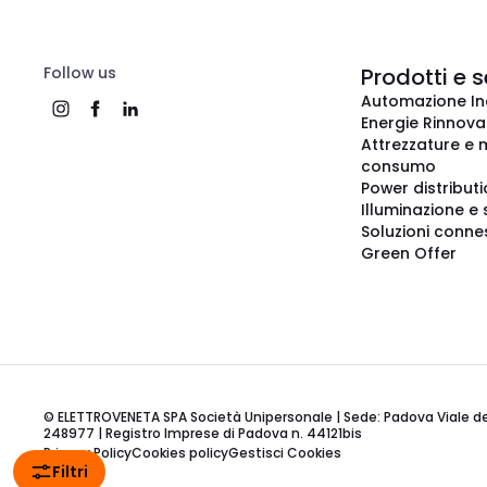
Follow us
Prodotti e s
Automazione In
Energie Rinnovab
Attrezzature e m
consumo
Power distribut
Illuminazione e 
Soluzioni conne
Green Offer
© ELETTROVENETA SPA Società Unipersonale | Sede: Padova Viale della
248977 | Registro Imprese di Padova n. 44121bis
Privacy Policy
Cookies policy
Gestisci Cookies
Filtri