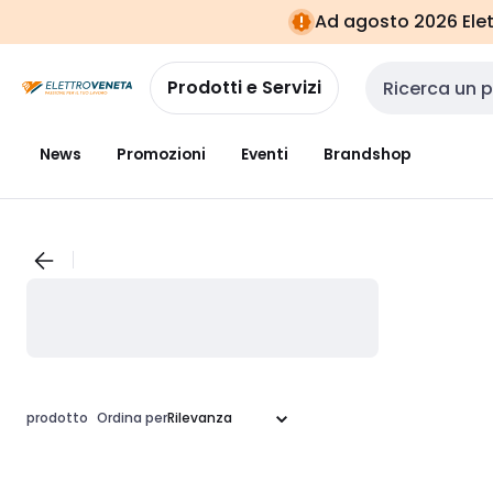
Vai alla
Vai
Ad agosto 2026 Elett
navigazione
alla
pagina
Prodotti e Servizi
Cerca input
News
Promozioni
Eventi
Brandshop
prodotto
Ordina per