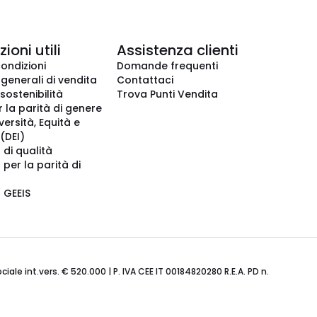
ioni utili
Assistenza clienti
condizioni
Domande frequenti
 generali di vendita
Contattaci
 sostenibilità
Trova Punti Vendita
r la parità di genere
iversità, Equità e
(DEI)
 di qualità
 per la parità di
o GEEIS
ale int.vers. € 520.000 | P. IVA CEE IT 00184820280 R.E.A. PD n.