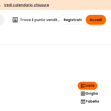
.
Vedi calendario chiusure
Trova il punto vendita
Registrati
Accedi
Lista
Griglia
Tabella