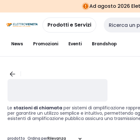
Vai alla
Vai
Ad agosto 2026 Elett
navigazione
alla
pagina
Prodotti e Servizi
Cerca input
News
Promozioni
Eventi
Brandshop
Le
stazioni di chiamata
per sistemi di amplificazione rapp
per garantire un utilizzo semplice e intuitivo, permettendo agl
esistenti di amplificazione pubblica assicura una trasmission
commerciali e spazi pubblici. Investire in stazioni di chiamata
prodotto
Ordina per