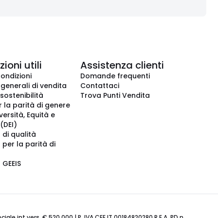
ioni utili
Assistenza clienti
condizioni
Domande frequenti
 generali di vendita
Contattaci
 sostenibilità
Trova Punti Vendita
r la parità di genere
iversità, Equità e
(DEI)
 di qualità
 per la parità di
o GEEIS
ale int.vers. € 520.000 | P. IVA CEE IT 00184820280 R.E.A. PD n.