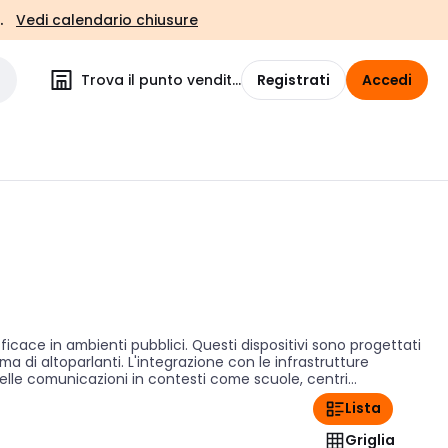
.
Vedi calendario chiusure
Trova il punto vendita
Registrati
Accedi
ace in ambienti pubblici. Questi dispositivi sono progettati
ma di altoparlanti. L'integrazione con le infrastrutture
delle comunicazioni in contesti come scuole, centri
i situazione operativa.
Lista
Griglia