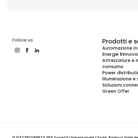
Follow us
Prodotti e s
Automazione In
Energie Rinnovab
Attrezzature e m
consumo
Power distribut
Illuminazione e 
Soluzioni conne
Green Offer
© ELETTROVENETA SPA Società Unipersonale | Sede: Padova Viale della