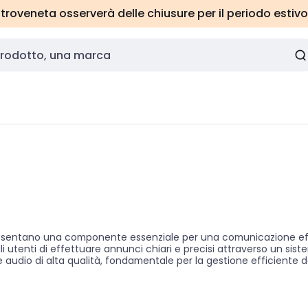
roveneta osserverà delle chiusure per il periodo estivo
resentano una componente essenziale per una comunicazione effic
i utenti di effettuare annunci chiari e precisi attraverso un siste
e audio di alta qualità, fondamentale per la gestione efficiente 
 adeguate significa migliorare la sicurezza e l'informazione in ogn