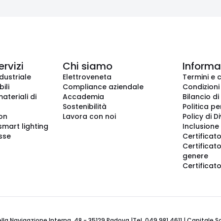
ervizi
Chi siamo
Informaz
dustriale
Elettroveneta
Termini e 
ili
Compliance aziendale
Condizioni
ateriali di
Accademia
Bilancio di
Sostenibilità
Politica pe
ion
Lavora con noi
Policy di D
smart lighting
Inclusione 
sse
Certificato
Certificato
genere
Certificat
 Navigazione Interna, 48 - 35129 Padova |Tel. 049 981 4611 | Capitale Soci