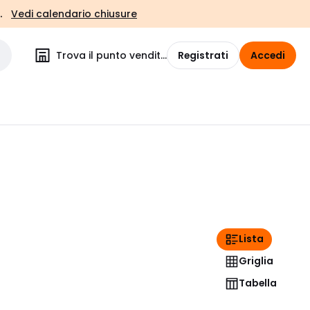
.
Vedi calendario chiusure
Trova il punto vendita
Registrati
Accedi
Lista
Griglia
Tabella