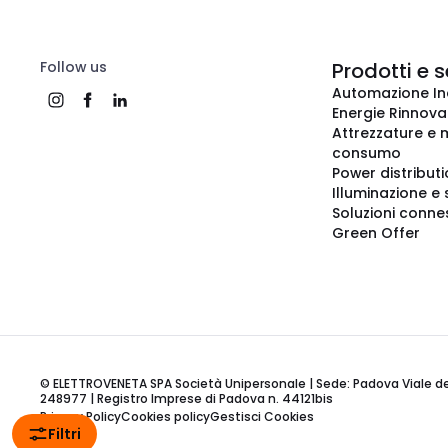
Follow us
Prodotti e s
Automazione In
Energie Rinnovab
Attrezzature e m
consumo
Power distribut
Illuminazione e 
Soluzioni conne
Green Offer
© ELETTROVENETA SPA Società Unipersonale | Sede: Padova Viale della
248977 | Registro Imprese di Padova n. 44121bis
Privacy Policy
Cookies policy
Gestisci Cookies
Filtri