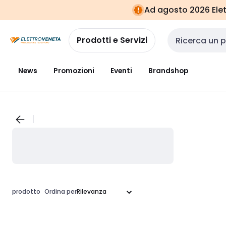
Vai alla
Vai
Ad agosto 2026 Elett
navigazione
alla
pagina
Prodotti e Servizi
Cerca input
News
Promozioni
Eventi
Brandshop
prodotto
Ordina per