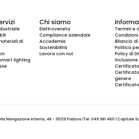
ervizi
Chi siamo
Informaz
dustriale
Elettroveneta
Termini e 
ili
Compliance aziendale
Condizioni
ateriali di
Accademia
Bilancio di
Sostenibilità
Politica pe
ion
Lavora con noi
Policy di D
smart lighting
Inclusione 
sse
Certificato
Certificato
genere
Certificat
 Navigazione Interna, 48 - 35129 Padova |Tel. 049 981 4611 | Capitale Soci