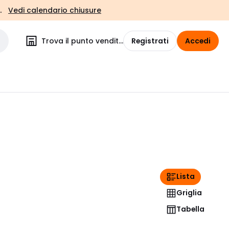
.
Vedi calendario chiusure
Trova il punto vendita
Registrati
Accedi
Lista
Griglia
Tabella