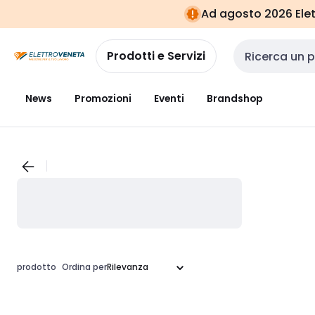
Vai alla
Vai
Ad agosto 2026 Elett
navigazione
alla
pagina
Prodotti e Servizi
Cerca input
News
Promozioni
Eventi
Brandshop
prodotto
Ordina per