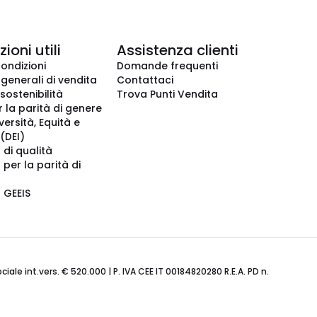
ioni utili
Assistenza clienti
condizioni
Domande frequenti
 generali di vendita
Contattaci
 sostenibilità
Trova Punti Vendita
r la parità di genere
iversità, Equità e
(DEI)
 di qualità
 per la parità di
o GEEIS
ale int.vers. € 520.000 | P. IVA CEE IT 00184820280 R.E.A. PD n.