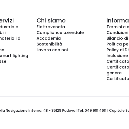
ervizi
Chi siamo
Informaz
dustriale
Elettroveneta
Termini e 
ili
Compliance aziendale
Condizioni
ateriali di
Accademia
Bilancio di
Sostenibilità
Politica pe
ion
Lavora con noi
Policy di D
smart lighting
Inclusione 
sse
Certificato
Certificato
genere
Certificat
 Navigazione Interna, 48 - 35129 Padova |Tel. 049 981 4611 | Capitale Soci