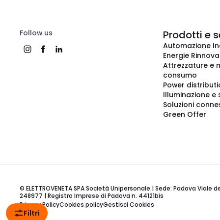
Follow us
Prodotti e s
Automazione In
Energie Rinnovab
Attrezzature e m
consumo
Power distribut
Illuminazione e 
Soluzioni conne
Green Offer
© ELETTROVENETA SPA Società Unipersonale | Sede: Padova Viale della
248977 | Registro Imprese di Padova n. 44121bis
Privacy Policy
Cookies policy
Gestisci Cookies
Filtri