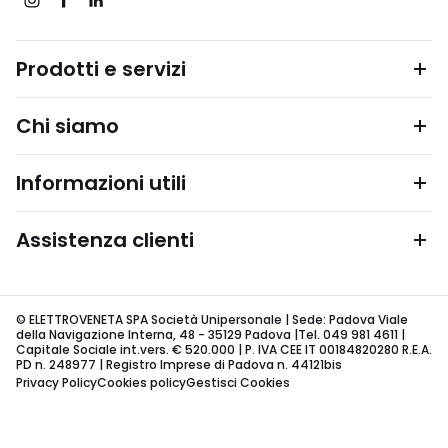
Prodotti e servizi
Chi siamo
Informazioni utili
Assistenza clienti
© ELETTROVENETA SPA Società Unipersonale | Sede: Padova Viale
della Navigazione Interna, 48 - 35129 Padova |Tel. 049 981 4611 |
Capitale Sociale int.vers. € 520.000 | P. IVA CEE IT 00184820280 R.E.A.
PD n. 248977 | Registro Imprese di Padova n. 44121bis
Privacy Policy
Cookies policy
Gestisci Cookies