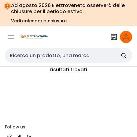
Vai alla
Vai
Ad agosto 2026 Elettroveneta osserverà delle
navigazione
alla
chiusure per il periodo estivo.
pagina
Vedi calendario chiusure
Cerca input
risultati trovati
Follow us