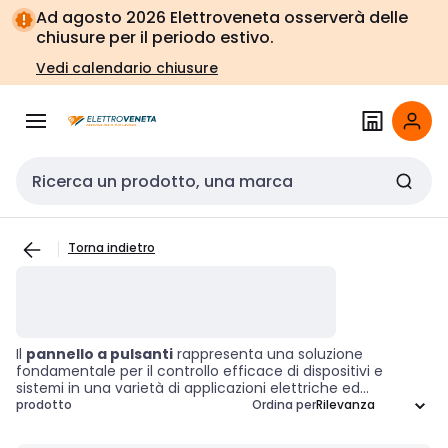
Vai alla
Vai
Ad agosto 2026 Elettroveneta osserverà delle
navigazione
alla
chiusure per il periodo estivo.
pagina
Vedi calendario chiusure
Cerca input
Torna indietro
Il
pannello a pulsanti
rappresenta una soluzione
fondamentale per il controllo efficace di dispositivi e
sistemi in una varietà di applicazioni elettriche ed
elettroniche. Questi pannelli, dotati di più pulsanti, offrono
prodotto
Ordina per
un'interfaccia intuitiva che semplifica l'interazione
dell'utente con le apparecchiature. Utilizzati in contesti