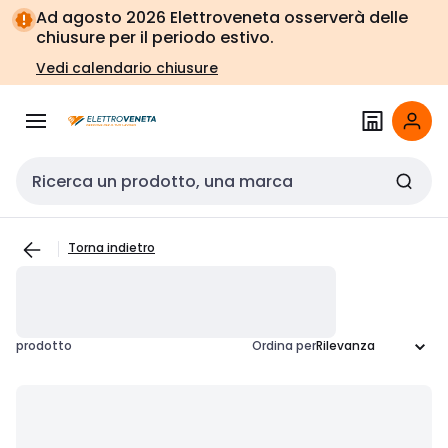
Vai alla
Vai
Ad agosto 2026 Elettroveneta osserverà delle
navigazione
alla
chiusure per il periodo estivo.
pagina
Vedi calendario chiusure
Cerca input
Torna indietro
prodotto
Ordina per