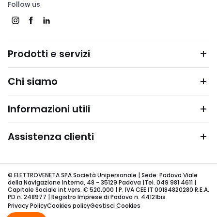
Follow us
Prodotti e servizi
Chi siamo
Informazioni utili
Assistenza clienti
© ELETTROVENETA SPA Società Unipersonale | Sede: Padova Viale
della Navigazione Interna, 48 - 35129 Padova |Tel. 049 981 4611 |
Capitale Sociale int.vers. € 520.000 | P. IVA CEE IT 00184820280 R.E.A.
PD n. 248977 | Registro Imprese di Padova n. 44121bis
Privacy Policy
Cookies policy
Gestisci Cookies