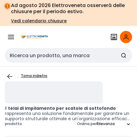
Vai alla
Vai
Ad agosto 2026 Elettroveneta osserverà delle
navigazione
alla
chiusure per il periodo estivo.
pagina
Vedi calendario chiusure
Cerca input
Torna indietro
Il
telai di impilamento per scatole di sottofondo
rappresenta una soluzione fondamentale per garantire un
supporto strutturale ottimale e un'organizzazione efficace
nei progetti di costruzione e pavimentazione. Questi
prodotto
Ordina per
accessori sono progettati per facilitare l'impilamento e
l'installazione delle scatole di sottofondo, assicurando